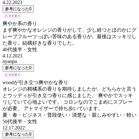
4.22.2023
参考になった
0
爽やか系の香り
まず爽やかなオレンジの香りがして、少し経つとほのかにグ
レープフルーツっぽい苦味のある香りが。最後はスッキリし
た香り。結構好きな香りでした。
40代後半
・
女性
4.12.2023
nyanpu
参考になった
0
woodが引き立つ爽やかな香り
オレンジの柑橘系の香りを期待しましたが、どちらかと言う
とウッディが引き立つ香りに感じました。 爽やかでスッキ
リしていて心地よいです。 コロンなのでこまめにスプレー
が必要、 アトマイザーで持ち歩いています。
夏・春・ビジネス・普段使い・清楚な・親しみやすい・軽い
50代後半
・
女性
12.17.2022
参考になった
0