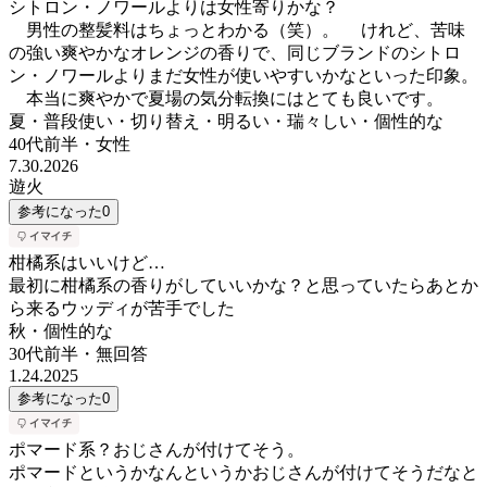
シトロン・ノワールよりは女性寄りかな？
男性の整髪料はちょっとわかる（笑）。 けれど、苦味
の強い爽やかなオレンジの香りで、同じブランドのシトロ
ン・ノワールよりまだ女性が使いやすいかなといった印象。
本当に爽やかで夏場の気分転換にはとても良いです。
夏・普段使い・切り替え・明るい・瑞々しい・個性的な
40代前半
・
女性
7.30.2026
遊火
参考になった
0
柑橘系はいいけど…
最初に柑橘系の香りがしていいかな？と思っていたらあとか
ら来るウッディが苦手でした
秋・個性的な
30代前半
・
無回答
1.24.2025
参考になった
0
ポマード系？おじさんが付けてそう。
ポマードというかなんというかおじさんが付けてそうだなと