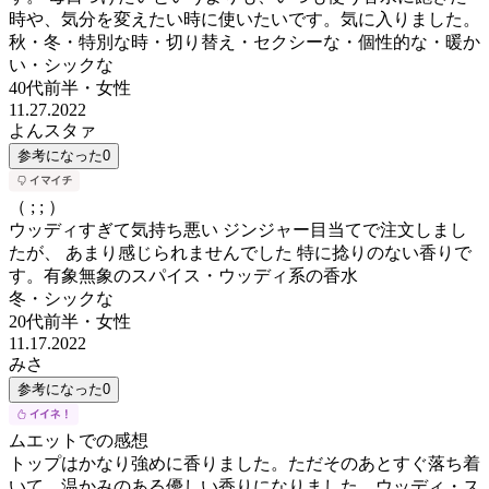
時や、気分を変えたい時に使いたいです。気に入りました。
秋・冬・特別な時・切り替え・セクシーな・個性的な・暖か
い・シックな
40代前半
・
女性
11.27.2022
よんスタァ
参考になった
0
（ ; ; ）
ウッディすぎて気持ち悪い ジンジャー目当てで注文しまし
たが、 あまり感じられませんでした 特に捻りのない香りで
す。有象無象のスパイス・ウッディ系の香水
冬・シックな
20代前半
・
女性
11.17.2022
みさ
参考になった
0
ムエットでの感想
トップはかなり強めに香りました。ただそのあとすぐ落ち着
いて、温かみのある優しい香りになりました。ウッディ・ス