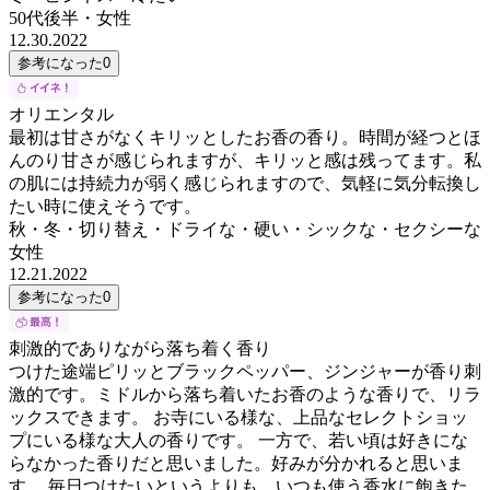
50代後半
・
女性
12.30.2022
参考になった
0
オリエンタル
最初は甘さがなくキリッとしたお香の香り。時間が経つとほ
んのり甘さが感じられますが、キリッと感は残ってます。私
の肌には持続力が弱く感じられますので、気軽に気分転換し
たい時に使えそうです。
秋・冬・切り替え・ドライな・硬い・シックな・セクシーな
女性
12.21.2022
参考になった
0
刺激的でありながら落ち着く香り
つけた途端ピリッとブラックペッパー、ジンジャーが香り刺
激的です。ミドルから落ち着いたお香のような香りで、リラ
ックスできます。 お寺にいる様な、上品なセレクトショッ
プにいる様な大人の香りです。 一方で、若い頃は好きにな
らなかった香りだと思いました。好みが分かれると思いま
す。 毎日つけたいというよりも、いつも使う香水に飽きた