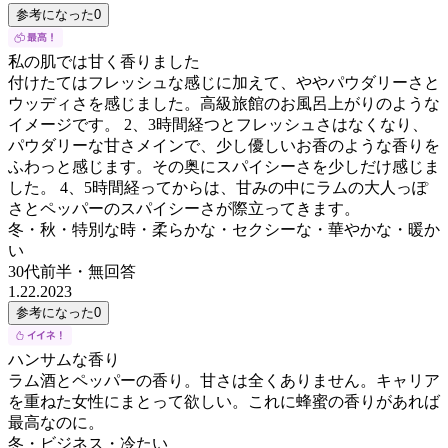
参考になった
0
私の肌では甘く香りました
付けたてはフレッシュな感じに加えて、ややパウダリーさと
ウッディさを感じました。高級旅館のお風呂上がりのような
イメージです。 2、3時間経つとフレッシュさはなくなり、
パウダリーな甘さメインで、少し優しいお香のような香りを
ふわっと感じます。その奥にスパイシーさを少しだけ感じま
した。 4、5時間経ってからは、甘みの中にラムの大人っぽ
さとペッパーのスパイシーさが際立ってきます。
冬・秋・特別な時・柔らかな・セクシーな・華やかな・暖か
い
30代前半
・
無回答
1.22.2023
参考になった
0
ハンサムな香り
ラム酒とペッパーの香り。甘さは全くありません。キャリア
を重ねた女性にまとって欲しい。これに蜂蜜の香りがあれば
最高なのに。
冬・ビジネス・冷たい