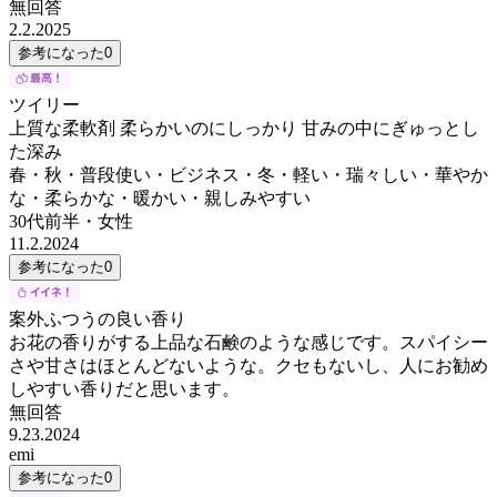
無回答
2.2.2025
参考になった
0
ツイリー
上質な柔軟剤 柔らかいのにしっかり 甘みの中にぎゅっとし
た深み
春・秋・普段使い・ビジネス・冬・軽い・瑞々しい・華やか
な・柔らかな・暖かい・親しみやすい
30代前半
・
女性
11.2.2024
参考になった
0
案外ふつうの良い香り
お花の香りがする上品な石鹸のような感じです。スパイシー
さや甘さはほとんどないような。クセもないし、人にお勧め
しやすい香りだと思います。
無回答
9.23.2024
emi
参考になった
0