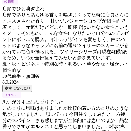
店頭でひと嗅ぎ惚れ
店頭でありとあらゆる香りを嗅ぎまくってた時に店員さんに
オススメされた香り。 甘いジンジャーシロップが個性的で
若々しく、元気だけどどこか一筋縄ではいかない女性という
イメージそのもの。こんな女性になりたいと自分へのプレゼ
ントにボトルで購入。 ボトルデザインも愛らしく、白のハ
ットのようなキャップに名前の通りツイリーのスカーフが巻
かれていて心を擽られる。 ツイリーシリーズは現在4種類あ
るため、いつか全部揃えてみたいと夢を見ています。
夏・秋・ビジネス・特別な時・明るい・華やかな・暖かい・
個性的な
30代前半
・
無回答
8.9.2024
参考になった
0
思いがけず上品な香りでした
この香りに興味はありましたが比較的若い方の香りのような
気がしていました。 思い切って今回注文してみたところ幾
分のスパイシーさも感じますが全体的には思いのほか上品な
香りでさすがエルメス！と思ってしまいました。 50代の私