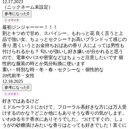
12.17.2023
（ニックネーム未設定）
参考になった
0
最初ジンジャーーー！！！
割とキツめで甘め、スパイシー、もわっと花 良く言うと上
品で強い女、ちょっとセクシー？お高いブランドって感じの
香り 悪くいうとお金持ちおばあの香り 人によっては男性も
付けられるかも？ 匂いが強いし好き嫌いが分かれると思う
ので、電車やバスや密室などはちょっと注意したいです 個
性的な服装の時とか気分転換に使います
重い・特別な時・冬・春・セクシーな・個性的な
20代前半
・
女性
12.18.2025
参考になった
0
好きではあるけど
ミドル〜ラストにかけて、フローラル系好きな方には万人受
けするのかな？どこか他にもありそうな香りの気がします。
いわゆるモテ香水にありそうでした。 つけてすぐの、しょ
うがの砂糖漬けみたいな香りはとっても好きでした！直ぐに