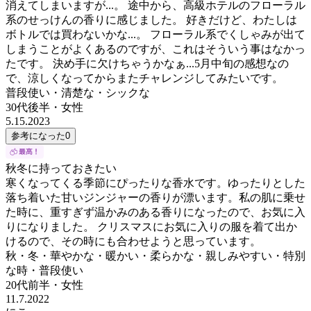
消えてしまいますが...。 途中から、高級ホテルのフローラル
系のせっけんの香りに感じました。 好きだけど、わたしは
ボトルでは買わないかな...。 フローラル系でくしゃみが出て
しまうことがよくあるのですが、これはそういう事はなかっ
たです。 決め手に欠けちゃうかなぁ...5月中旬の感想なの
で、涼しくなってからまたチャレンジしてみたいです。
普段使い・清楚な・シックな
30代後半
・
女性
5.15.2023
参考になった
0
秋冬に持っておきたい
寒くなってくる季節にぴったりな香水です。ゆったりとした
落ち着いた甘いジンジャーの香りが漂います。私の肌に乗せ
た時に、重すぎず温かみのある香りになったので、お気に入
りになりました。 クリスマスにお気に入りの服を着て出か
けるので、その時にも合わせようと思っています。
秋・冬・華やかな・暖かい・柔らかな・親しみやすい・特別
な時・普段使い
20代前半
・
女性
11.7.2022