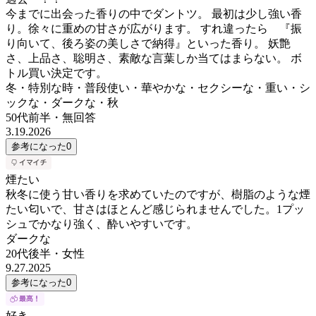
今までに出会った香りの中でダントツ。 最初は少し強い香
り。徐々に重めの甘さが広がります。 すれ違ったら 『振
り向いて、後ろ姿の美しさで納得』といった香り。 妖艶
さ、上品さ、聡明さ、素敵な言葉しか当てはまらない。 ボ
トル買い決定です。
冬・特別な時・普段使い・華やかな・セクシーな・重い・シ
ックな・ダークな・秋
50代前半
・
無回答
3.19.2026
参考になった
0
煙たい
秋冬に使う甘い香りを求めていたのですが、樹脂のような煙
たい匂いで、甘さはほとんど感じられませんでした。1プッ
シュでかなり強く、酔いやすいです。
ダークな
20代後半
・
女性
9.27.2025
参考になった
0
好き