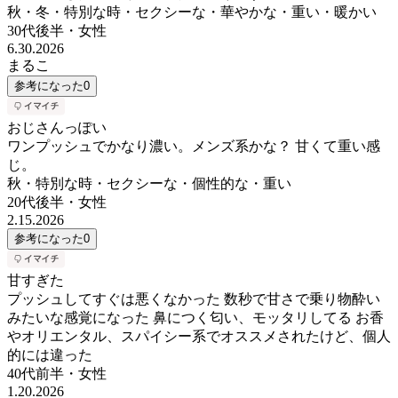
秋・冬・特別な時・セクシーな・華やかな・重い・暖かい
30代後半
・
女性
6.30.2026
まるこ
参考になった
0
おじさんっぽい
ワンプッシュでかなり濃い。メンズ系かな？ 甘くて重い感
じ。
秋・特別な時・セクシーな・個性的な・重い
20代後半
・
女性
2.15.2026
参考になった
0
甘すぎた
プッシュしてすぐは悪くなかった 数秒で甘さで乗り物酔い
みたいな感覚になった 鼻につく匂い、モッタリしてる お香
やオリエンタル、スパイシー系でオススメされたけど、個人
的には違った
40代前半
・
女性
1.20.2026