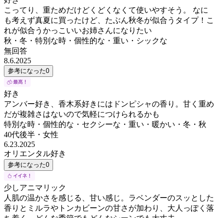
こってり、重ためだけどくどくなくて使いやすそう。 なに
も考えず真夏に買ったけど、たぶん秋冬が似合うタイプ！こ
れが似合うかっこいいお姉さんになりたい
秋・冬・特別な時・個性的な・重い・シックな
無回答
8.6.2025
参考になった
0
好き
アンバー好き、香木系好きにはドンピシャの香り。甘く重め
だが複雑さはないので気軽につけられるかも
特別な時・個性的な・セクシーな・重い・暖かい・冬・秋
40代後半
・
女性
6.23.2025
オリエンタル好き
参考になった
0
少しアニマリック
人肌の温かさを感じる、甘い感じ。ラベンダーのスッとした
香りとミルラやトンカビーンの甘さが加わり、大人っぽく落