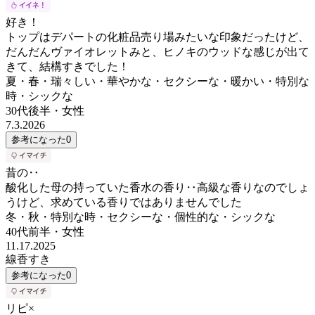
好き！
トップはデパートの化粧品売り場みたいな印象だったけど、
だんだんヴァイオレットみと、ヒノキのウッドな感じが出て
きて、結構すきでした！
夏・春・瑞々しい・華やかな・セクシーな・暖かい・特別な
時・シックな
30代後半
・
女性
7.3.2026
参考になった
0
昔の‥
酸化した母の持っていた香水の香り‥高級な香りなのでしょ
うけど、求めている香りではありませんでした
冬・秋・特別な時・セクシーな・個性的な・シックな
40代前半
・
女性
11.17.2025
線香すき
参考になった
0
リピ×