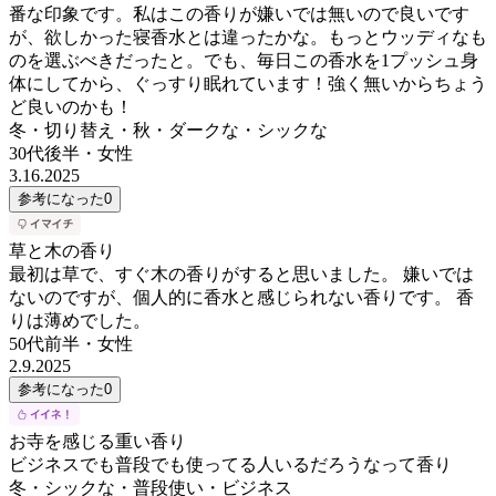
番な印象です。私はこの香りが嫌いでは無いので良いです
が、欲しかった寝香水とは違ったかな。もっとウッディなも
のを選ぶべきだったと。でも、毎日この香水を1プッシュ身
体にしてから、ぐっすり眠れています！強く無いからちょう
ど良いのかも！
冬・切り替え・秋・ダークな・シックな
30代後半
・
女性
3.16.2025
参考になった
0
草と木の香り
最初は草で、すぐ木の香りがすると思いました。 嫌いでは
ないのですが、個人的に香水と感じられない香りです。 香
りは薄めでした。
50代前半
・
女性
2.9.2025
参考になった
0
お寺を感じる重い香り
ビジネスでも普段でも使ってる人いるだろうなって香り
冬・シックな・普段使い・ビジネス