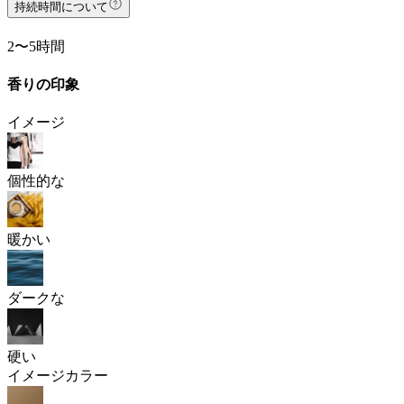
持続時間について
2〜5時間
香りの印象
イメージ
個性的な
暖かい
ダークな
硬い
イメージカラー