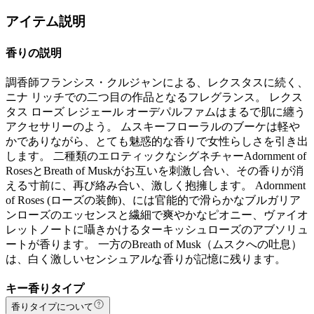
アイテム説明
香りの説明
調香師フランシス・クルジャンによる、レクスタスに続く、
ニナ リッチでの二つ目の作品となるフレグランス。 レクス
タス ローズ レジェール オーデパルファムはまるで肌に纏う
アクセサリーのよう。 ムスキーフローラルのブーケは軽や
かでありながら、とても魅惑的な香りで女性らしさを引き出
します。 二種類のエロティックなシグネチャーAdornment of
RosesとBreath of Muskがお互いを刺激し合い、その香りが消
える寸前に、再び絡み合い、激しく抱擁します。 Adornment
of Roses (ローズの装飾)、には官能的で滑らかなブルガリア
ンローズのエッセンスと繊細で爽やかなピオニー、ヴァイオ
レットノートに囁きかけるターキッシュローズのアブソリュ
ートが香ります。 一方のBreath of Musk（ムスクへの吐息）
は、白く激しいセンシュアルな香りが記憶に残ります。
キー香りタイプ
香りタイプについて