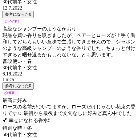
30代前半
・
女性
12.7.2022
参考になった
0
高級なシャンプーのようなかおり
現品を買い香りを嗅ぎましたが、ペアーとローズが上手く調
和してどちらもいい意味で主張してきませんので、シャボン
のような高級シャンプーのような香りでした。ちょっと付け
すぎると咽せ返るかもしれないな、とも思います。
普段使い・春
30代前半
・
女性
6.18.2022
Lirica
参考になった
0
最高に好み
ローズの名前がついてますが、ローズだけじゃない花束の香
りです☺️ 最初から最後まで文句なしに好みど真ん中でした
💕 幸せになれる香水❗
特別な時・冬
50代前半
・
女性