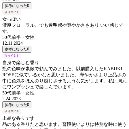
参考になった
0
女っぽい
濃厚フローラル。でも透明感や爽やかさもあり いい感じで
す。
50代前半
・
女性
12.11.2024
参考になった
0
自身で楽しむ香り
瓶の色味が素敵で頼んでみました。以前購入したKABUKI
ROSEに似ているかなと思いました。 華やかさより上品さの
中に色気をほんのり感じさせるような気がします。私は胸元
にワンプッシュで楽しんでいます。
50代前半
・
女性
2.24.2023
参考になった
0
上品な香りです
品のある香りだと思います。普段使いよりは特別な時に使う