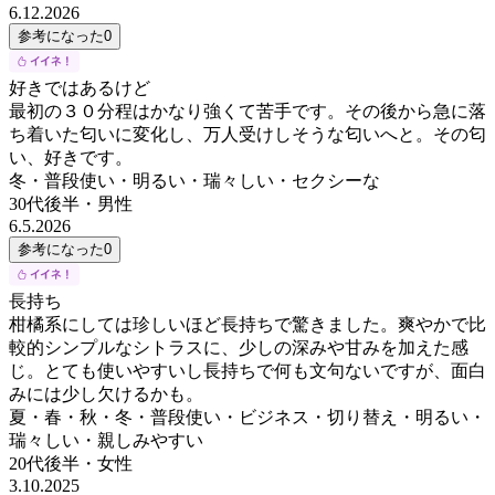
6.12.2026
参考になった
0
好きではあるけど
最初の３０分程はかなり強くて苦手です。その後から急に落
ち着いた匂いに変化し、万人受けしそうな匂いへと。その匂
い、好きです。
冬・普段使い・明るい・瑞々しい・セクシーな
30代後半
・
男性
6.5.2026
参考になった
0
長持ち
柑橘系にしては珍しいほど長持ちで驚きました。爽やかで比
較的シンプルなシトラスに、少しの深みや甘みを加えた感
じ。とても使いやすいし長持ちで何も文句ないですが、面白
みには少し欠けるかも。
夏・春・秋・冬・普段使い・ビジネス・切り替え・明るい・
瑞々しい・親しみやすい
20代後半
・
女性
3.10.2025