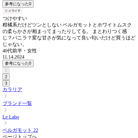
参考になった
0
つけやすい
柑橘系だけどツンとしない ベルガモットとホワイトムスク
の柔らかさが相まってまったりしてる。 まとわりつく感
じ？バニラ？変な甘さが気になって良い匂いだけど買うほど
じゃない。
40代前半
・
女性
11.14.2024
参考になった
0
1
2
3
カラリア
ブランド一覧
Le Labo
ベルガモット 22
ページトップへ