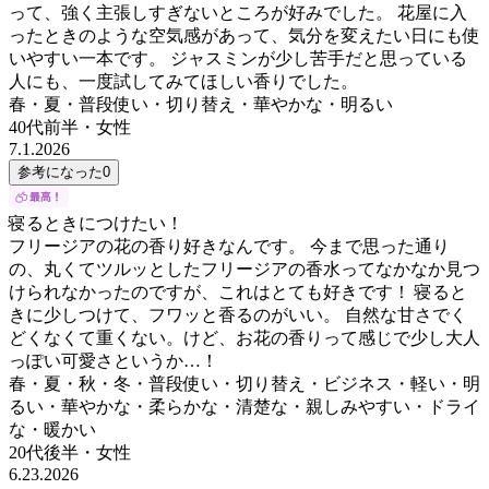
って、強く主張しすぎないところが好みでした。 花屋に入
ったときのような空気感があって、気分を変えたい日にも使
いやすい一本です。 ジャスミンが少し苦手だと思っている
人にも、一度試してみてほしい香りでした。
春・夏・普段使い・切り替え・華やかな・明るい
40代前半
・
女性
7.1.2026
参考になった
0
寝るときにつけたい！
フリージアの花の香り好きなんです。 今まで思った通り
の、丸くてツルッとしたフリージアの香水ってなかなか見つ
けられなかったのですが、これはとても好きです！ 寝ると
きに少しつけて、フワッと香るのがいい。 自然な甘さでく
どくなくて重くない。けど、お花の香りって感じで少し大人
っぽい可愛さというか…！
春・夏・秋・冬・普段使い・切り替え・ビジネス・軽い・明
るい・華やかな・柔らかな・清楚な・親しみやすい・ドライ
な・暖かい
20代後半
・
女性
6.23.2026