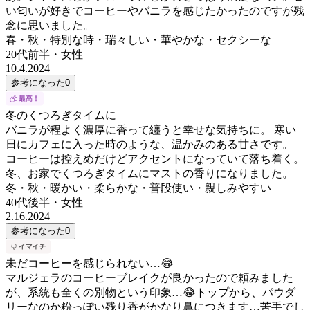
い匂いが好きでコーヒーやバニラを感じたかったのですが残
念に思いました。
春・秋・特別な時・瑞々しい・華やかな・セクシーな
20代前半
・
女性
10.4.2024
参考になった
0
冬のくつろぎタイムに
バニラが程よく濃厚に香って纏うと幸せな気持ちに。 寒い
日にカフェに入った時のような、温かみのある甘さです。
コーヒーは控えめだけどアクセントになっていて落ち着く。
冬、お家でくつろぎタイムにマストの香りになりました。
冬・秋・暖かい・柔らかな・普段使い・親しみやすい
40代後半
・
女性
2.16.2024
参考になった
0
未だコーヒーを感じられない…😂
マルジェラのコーヒーブレイクが良かったので頼みました
が、系統も全くの別物という印象…😂トップから、パウダ
リーなのか粉っぽい残り香がかなり鼻につきます…苦手でし