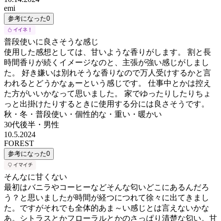
emi
参考になった
0
普段使いに良さそうな感じ
使用した感想としては、甘いような香りがします。 割と長
時間香りが続くイメージなのと、主張が強い感じがしまし
た。 好き嫌いは別れそうな香りなので万人受けするかと言
われるとどうかなぁーという感じです。 仕事中とかは控え
た方がいいかなって思いました。 家でゆったりしたりちょ
っと出掛けたりするときに使用する分には良さそうです。
秋・冬・普段使い・個性的な・重い・暖かい
30代後半
・
男性
10.5.2024
FOREST
参考になった
0
そんなに甘くない
最初はバニラやコーヒーなどそんな匂いどこにあるんだろ
う？と思いましたが時間が経つにつれて徐々に出てきまし
た。ですがそれでも全体的あま～い感じとは言えないかな
あ。シトラスとかフローラルとかのさっぱり清楚な匂い。甘