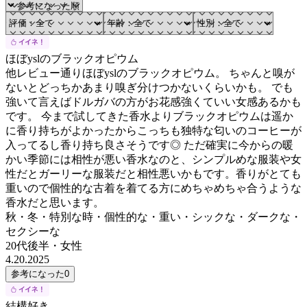
ほぼyslのブラックオピウム
他レビュー通りほぼyslのブラックオピウム。 ちゃんと嗅が
ないとどっちかあまり嗅ぎ分けつかないくらいかも。 でも
強いて言えばドルガバの方がお花感強くていい女感あるかも
です。 今まで試してきた香水よりブラックオピウムは遥か
に香り持ちがよかったからこっちも独特な匂いのコーヒーが
入ってるし香り持ち良さそうです◎ ただ確実に今からの暖
かい季節には相性が悪い香水なのと、シンプルめな服装や女
性だとガーリーな服装だと相性悪いかもです。香りがとても
重いので個性的な古着を着てる方にめちゃめちゃ合うような
香水だと思います。
秋・冬・特別な時・個性的な・重い・シックな・ダークな・
セクシーな
20代後半
・
女性
4.20.2025
参考になった
0
結構好き