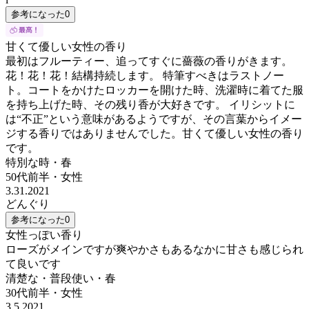
参考になった
0
甘くて優しい女性の香り
最初はフルーティー、追ってすぐに薔薇の香りがきます。
花！花！花！結構持続します。 特筆すべきはラストノー
ト。コートをかけたロッカーを開けた時、洗濯時に着てた服
を持ち上げた時、その残り香が大好きです。 イリシットに
は“不正”という意味があるようですが、その言葉からイメー
ジする香りではありませんでした。甘くて優しい女性の香り
です。
特別な時・春
50代前半
・
女性
3.31.2021
どんぐり
参考になった
0
女性っぽい香り
ローズがメインですが爽やかさもあるなかに甘さも感じられ
て良いです
清楚な・普段使い・春
30代前半
・
女性
3.5.2021