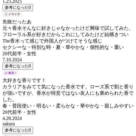
1.25.2025
参考になった
0
失敗だったあ
元々香水そんなに好きじゃなかったけど興味で試してみた、
フローラル系が好きだからこれにしてみたけど結構きつい
The香水って感じで外国人がつけてそうな感じ
セクシーな・特別な時・夏・華やかな・個性的な・重い
20代前半
・
女性
7.10.2024
参考になった
0
大好きな香りです！
カラリアをみてて気になった香水です。ローズ系で割と香り
が強いですが、香水が得意ではない友人にも褒められた香で
した。
春・普段使い・明るい・柔らかな・華やかな・親しみやすい
20代前半
・
女性
4.28.2024
sakura
参考になった
0