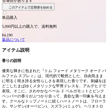
る場合があります
このアイテムで定期便を始める
単品購入
5,000円以上の購入で、送料無料
¥4,190
返品について
アイテム説明
香りの説明
優美な輝きに包まれた『トム フォード メタリーク オード パ
ルファム スプレィ』は、現代的で毅然とした、自由気まま
に明るく咲き誇る女性らしさを表現した香りです。刺繍をほ
どこしたまばゆくメタリックな甲冑ドレスを、アルデヒドで
表現。そこに、さわやかなベール ド ベルガモットとピンク
ペッパーの香りがぶつかり合って、貪欲な第一印象を与えま
す。クールなトップノートに続くハートノートは、フローラ
ル。サンザシ(オーベピン)、スズラン(ミュゲ)、ヘリオトロ