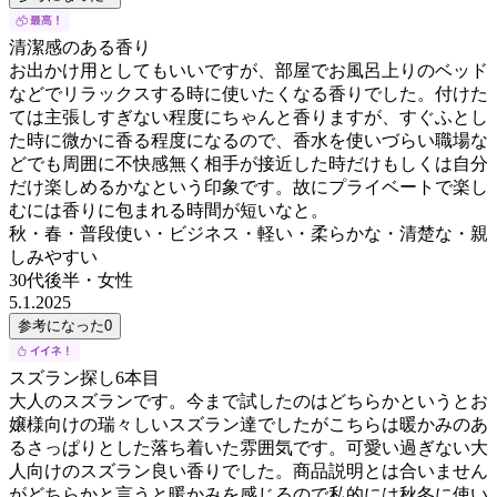
清潔感のある香り
お出かけ用としてもいいですが、部屋でお風呂上りのベッド
などでリラックスする時に使いたくなる香りでした。付けた
ては主張しすぎない程度にちゃんと香りますが、すぐふとし
た時に微かに香る程度になるので、香水を使いづらい職場な
どでも周囲に不快感無く相手が接近した時だけもしくは自分
だけ楽しめるかなという印象です。故にプライベートで楽し
むには香りに包まれる時間が短いなと。
秋・春・普段使い・ビジネス・軽い・柔らかな・清楚な・親
しみやすい
30代後半
・
女性
5.1.2025
参考になった
0
スズラン探し6本目
大人のスズランです。今まで試したのはどちらかというとお
嬢様向けの瑞々しいスズラン達でしたがこちらは暖かみのあ
るさっぱりとした落ち着いた雰囲気です。可愛い過ぎない大
人向けのスズラン良い香りでした。商品説明とは合いません
がどちらかと言うと暖かみを感じるので私的には秋冬に使い