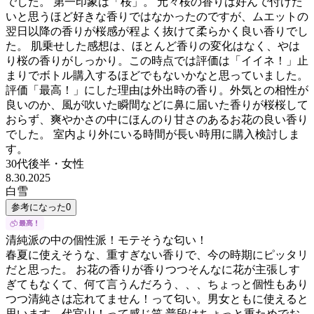
でした。 第一印象は「桜」。 元々桜の香りは好んで付けた
いと思うほど好きな香りではなかったのですが、ムエットの
翌日以降の香りが桜感が程よく抜けて柔らかく良い香りでし
た。 肌乗せした感想は、ほとんど香りの変化はなく、やは
り桜の香りがしっかり。この時点では評価は「イイネ！」止
まりでボトル購入するほどでもないかなと思っていました。
評価「最高！」にした理由は外出時の香り。外気との相性が
良いのか、風が吹いた瞬間などに鼻に届いた香りが桜桜して
おらず、爽やかさの中にほんのり甘さのあるお花の良い香り
でした。 室内より外にいる時間が長い時用に購入検討しま
す。
30代後半
・
女性
8.30.2025
白雪
参考になった
0
清純派の中の個性派！モテそうな匂い！
春夏に使えそうな、重すぎない香りで、今の時期にピッタリ
だと思った。 お花の香りが香りつつそんなに花が主張しす
ぎてもなくて、何て言うんだろう、、、ちょっと個性もあり
つつ清純さは忘れてません！って匂い。男女ともに使えると
思います。代官山！って感じ笑 普段はちょっと重ためでお