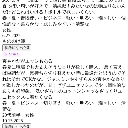
香っぽい匂いが好きで、清純派！みたいなのは物足りないん
だけどこれはいける！ボトルで欲しいくらい。
春・夏・普段使い・ビジネス・軽い・明るい・瑞々しい・個
性的な・柔らかな・親しみやすい・清楚な
女性
6.27.2025
もののけ姫
参考になった
0
爽やかだがエッジもある
春夏に職場でも大丈夫そうな香りが欲しく購入。 悪く言え
ば単調だが、気持ちを切り替えたい時に最適だと思うのでそ
れはそれでOKかな。 ジャスミンやすずらんの爽やかな香り
が欲しかったのだが、甘すぎずユニセックスで少し個性的な
辺りも好印象。 洗いざらしのコットンシャツをざっくりユ
ニセックスに着たくなる。
春・夏・ビジネス・切り替え・軽い・明るい・瑞々しい・清
楚な
20代前半
・
女性
10.15.2025
参考になった
0