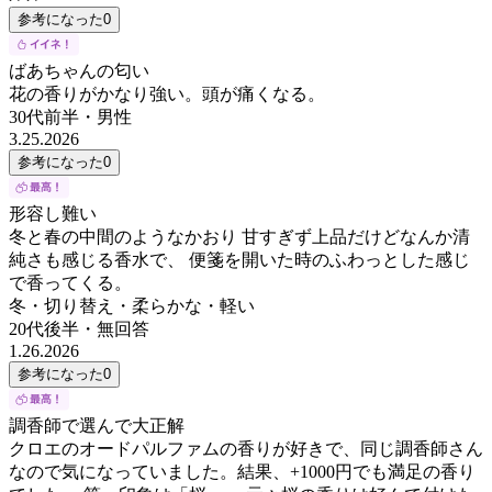
参考になった
0
ばあちゃんの匂い
花の香りがかなり強い。頭が痛くなる。
30代前半
・
男性
3.25.2026
参考になった
0
形容し難い
冬と春の中間のようなかおり 甘すぎず上品だけどなんか清
純さも感じる香水で、 便箋を開いた時のふわっとした感じ
で香ってくる。
冬・切り替え・柔らかな・軽い
20代後半
・
無回答
1.26.2026
参考になった
0
調香師で選んで大正解
クロエのオードパルファムの香りが好きで、同じ調香師さん
なので気になっていました。結果、+1000円でも満足の香り