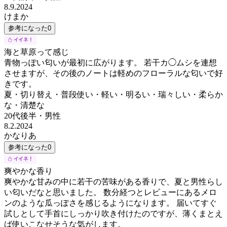
8.9.2024
けまか
参考になった
0
海と草原って感じ
青物っぽい匂いが最初に広がります。 若干カ◯ムシを連想
させますが、その後のノートは軽めのフローラルな匂いで好
きです。
夏・切り替え・普段使い・軽い・明るい・瑞々しい・柔らか
な・清楚な
20代後半
・
男性
8.2.2024
かなりあ
参考になった
0
爽やかな香り
爽やかな甘みの中に若干の苦味がある香りで、夏と男性らし
い匂いだなと思いました。 数分経つとレビューにあるメロ
ンのような瓜っぽさを感じるようになります。 届いてすぐ
試しとして手首にしっかり吹き付けたのですが、薄くまとえ
ば使いこなせそうな気がします。