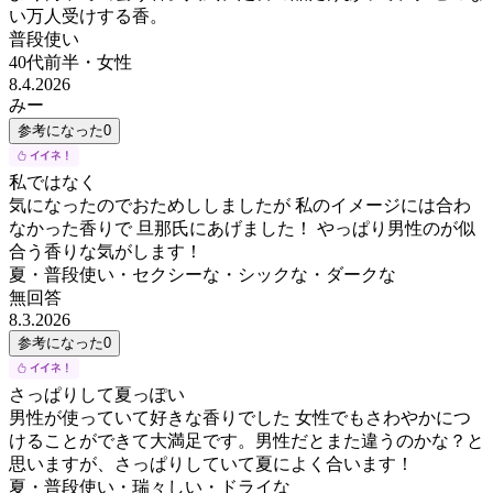
い万人受けする香。
普段使い
40代前半
・
女性
8.4.2026
みー
参考になった
0
私ではなく
気になったのでおためししましたが 私のイメージには合わ
なかった香りで 旦那氏にあげました！ やっぱり男性のが似
合う香りな気がします！
夏・普段使い・セクシーな・シックな・ダークな
無回答
8.3.2026
参考になった
0
さっぱりして夏っぽい
男性が使っていて好きな香りでした 女性でもさわやかにつ
けることができて大満足です。男性だとまた違うのかな？と
思いますが、さっぱりしていて夏によく合います！
夏・普段使い・瑞々しい・ドライな