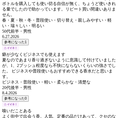
ボトルを購入しても使い切る自信が無く、ちょうど使いきれ
る量でしたので助かっています。リピート買い間違いありま
せん。
春・夏・秋・冬・普段使い・切り替え・親しみやすい・軽
い・瑞々しい・明るい
50代前半
・
男性
6.27.2026
参考になった
1
癖が少なくビジネスでも使えます
夏なのであまり香り過ぎないように意識して付けていました
が、1、2プッシュ程度なら不快にならないくらいの強さでし
た。 ビジネスや普段使いもおすすめできる香水だと思いま
す。
ビジネス・普段使い・軽い・柔らかな・清楚な
20代後半
・
男性
8.4.2026
参考になった
0
嗅いだことある
よく街中で出会う香。人気、定番の品だけあって、クセのな