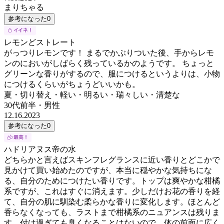
まりちゃる
参考になった
0
レモンどストレート
がっつりレモンです！ まるでかぶりついた後、手からレモ
ンのにおいがしばらく残っているかのようです。 ちょっと
グリーンな香りがするので、服につけるというよりは、小物
につけるくらいがちょうどいいかも。
夏・切り替え・軽い・明るい・瑞々しい・清楚な
30代前半
・
男性
12.16.2023
参考になった
0
ハドリアヌス帝の水
どちらかと言えばスキンフレグランスに近い香りとどこかで
見かけて買い始めたのですが、本当に穏やかな気持ちにな
る、自分のためにつけたい香りです。トップは爽やかな柑橘
系ですが、これはすぐに消えます。少しだけお花の香りを経
て、自分の肌に馴染む柔らかな香りに変化します。ほとんど
香らなくなっても、ラストまで柑橘系のニュアンスは残りま
す。付け過ぎても臭くなることはないので、体の前面に広く