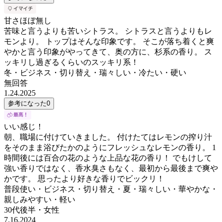
甘さほぼ無し
苦味と言うよりも苦いシトラス。 シトラスと言うよりもレ
モンより。 トップはそんな印象です。 そこが落ち着くと爽
やかと言う印象がやってきて、奥の方に、杉系の香り。 ス
ッキリし過ぎるくらいのスッキリ系！
冬・ビジネス・切り替え・瑞々しい・冷たい・硬い
無回答
1.24.2025
参考になった
0
いい感じ！
朝、職場に付けていきました。 付けたてはレモンの搾り汁
をそのまま浴びたかのようにフレッシュなレモンの香り。 1
時間後には百合の花のような上品な花の香り！ でもけして
強い香りではなく、香水臭さもなく、最初から最後まで爽や
かです。 思ったより好きな香りでビックリ！
普段使い・ビジネス・切り替え・夏・瑞々しい・華やかな・
親しみやすい・軽い
30代後半
・
女性
7.16.2024