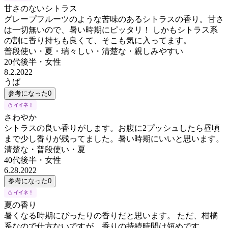
甘さのないシトラス
グレープフルーツのような苦味のあるシトラスの香り。甘さ
は一切無いので、暑い時期にピッタリ！ しかもシトラス系
の割に香り持ちも良くて、そこも気に入ってます。
普段使い・夏・瑞々しい・清楚な・親しみやすい
20代後半
・
女性
8.2.2022
うぱ
参考になった
0
さわやか
シトラスの良い香りがします。お腹に2プッシュしたら昼頃
まで少し香りが残ってました。暑い時期にいいと思います。
清楚な・普段使い・夏
40代後半
・
女性
6.28.2022
参考になった
0
夏の香り
暑くなる時期にぴったりの香りだと思います。 ただ、柑橘
系なので仕方ないですが、香りの持続時間は短めです。