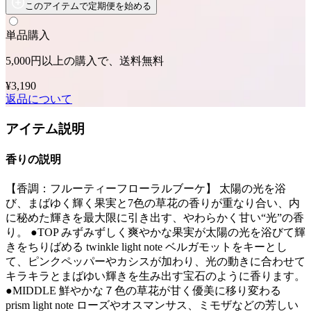
このアイテムで定期便を始める
単品購入
5,000円以上の購入で、送料無料
¥3,190
返品について
アイテム説明
香りの説明
【香調：フルーティーフローラルブーケ】 太陽の光を浴
び、まばゆく輝く果実と7色の草花の香りが重なり合い、内
に秘めた輝きを最大限に引き出す、やわらかく甘い“光”の香
り。 ●TOP みずみずしく爽やかな果実が太陽の光を浴びて輝
きをちりばめる twinkle light note ベルガモットをキーとし
て、ピンクペッパーやカシスが加わり、光の動きに合わせて
キラキラとまばゆい輝きを生み出す宝石のように香ります。
●MIDDLE 鮮やかな７色の草花が甘く優美に移り変わる
prism light note ローズやオスマンサス、ミモザなどの芳しい