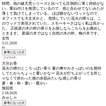
時間。他の破天荒シリーズと比べても圧倒的に薄く持続がな
い。重ね付けを推奨しているので、他と合わせてないみたが
薄くて負けてしまっている。 ほぼ癖がないウッドなので、
オフィスでも大丈夫かと。 危惧していた花火の煙りは、こ
のウッドで表現されていた。スモーキーさはなく私は良かっ
た。 正統派の木の幹の香りをお探しならこちらをお薦めし
ときます。 新築の木ではなく自然の木の幹。梅の木です。
女性
3.21.2026
ss
参考になった
0
大分お香
花火の煙のところっぽい香り 夏の爽やかさっぽいのを期待
してたからちょっと重いかなー 花火が打ち上がってる所じ
ゃなくて終わった後の余韻みたいな感じの香り
夏・春・秋・重い・暖かい
無回答
2.18.2026
みゅしゃ
参考になった
0