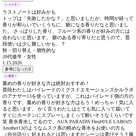
ラストノートは好みかも
トップは「失敗したかな？」と思いましたが、時間が経って
香りが和らいでいくうちに、癖になる香りだなと思いまし
た。 さっぱりした香り、フルーツ系の香りが好みの方には
合わないと思います。 癖のある香り寄りだと思うので、普
段使いは少し難しいかも、？
秋・切り替え・個性的な
20代後半
・
女性
1.15.2026
参考になった
0
重めの香りが好きな方は絶対おすすめ！
普段わたしはバイレードのミクスドエモーションズかルラボ
のアナザー13を使っていますが、これはバイレード側の方の
香りです。重めの香りが好きな方はもう！めっちゃ！気に入
ると思います。 かく言うわたしはとても気に入って届いて
すぐにカーテンにスプレーしまくって酔いそうなくらいです
笑 香水香水してるので、AUX PARADIS FleulやLE LABOの
Another13のようなムスク系の軽めな香水をお使いの方も
（自分語り）好まれるとは思いますがシーンは選びそう？服