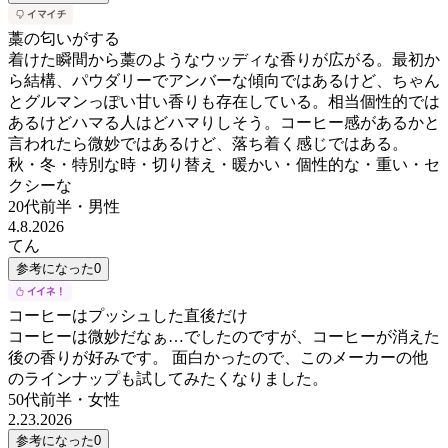
藁の匂いがする
着けた瞬間から藁のようなウッディな香りが広がる。最初か
ら結構、パウダリーでアンバーな傾向ではあるけど、ちゃん
とグルマンっぽい甘い香りも存在している。相当個性的では
あるけどハマる人はどハマりしそう。コーヒー感があるかと
言われたら微妙ではあるけど、落ち着く感じではある。
秋・冬・特別な時・切り替え・暖かい・個性的な・重い・セ
クシーな
20代前半
・
男性
4.8.2026
てん
参考になった
0
コーヒーはプッシュした直後だけ
コーヒーは微妙だなぁ…でしたのですが、コーヒーが消えた
後の香りが好みです。 面白かったので、このメーカーの他
のラインナップも試してみたくなりました。
50代前半
・
女性
2.23.2026
参考になった
0