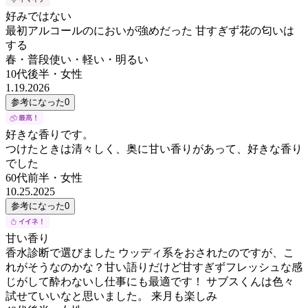
好みではない
最初アルコールのにおいが強めだった 甘すぎず花の匂いは
する
春・普段使い・軽い・明るい
10代後半
・
女性
1.19.2026
参考になった
0
好きな香りです。
つけたときは清々しく、奥に甘い香りがあって、好きな香り
でした
60代前半
・
女性
10.25.2025
参考になった
0
甘い香り
香水診断で選びました ウッディ系をおされたのですが、こ
れがそうなのかな？甘い語りだけど甘すぎずフレッシュな感
じがして酔わないし仕事にも最適です！ サブスくんは色々
試せていいなと思いました。 来月も楽しみ