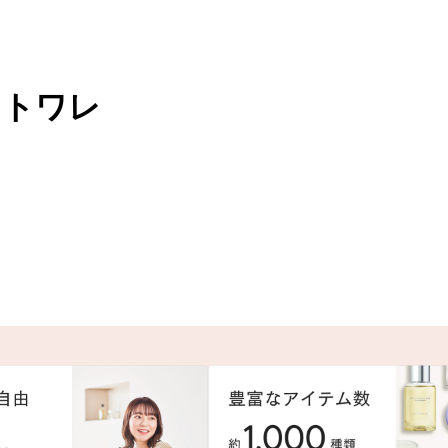
ドトワレ
。