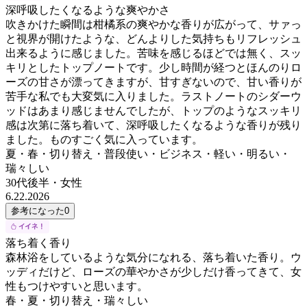
深呼吸したくなるような爽やかさ
吹きかけた瞬間は柑橘系の爽やかな香りが広がって、サァっ
と視界が開けたような、どんよりした気持ちもリフレッシュ
出来るように感じました。苦味を感じるほどでは無く、スッ
キリとしたトップノートです。少し時間が経つとほんのりロ
ーズの甘さが漂ってきますが、甘すぎないので、甘い香りが
苦手な私でも大変気に入りました。ラストノートのシダーウ
ッドはあまり感じませんでしたが、トップのようなスッキリ
感は次第に落ち着いて、深呼吸したくなるような香りが残り
ました。ものすごく気に入っています。
夏・春・切り替え・普段使い・ビジネス・軽い・明るい・
瑞々しい
30代後半
・
女性
6.22.2026
参考になった
0
落ち着く香り
森林浴をしているような気分になれる、落ち着いた香り。ウ
ッディだけど、ローズの華やかさが少しだけ香ってきて、女
性もつけやすいと思います。
春・夏・切り替え・瑞々しい