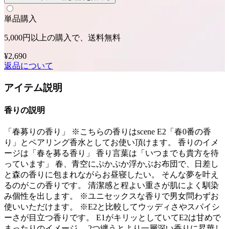
単品購入
5,000円以上の購入で、送料無料
¥2,690
返品について
アイテム説明
香りの説明
「春募りの香り」 ※こちらの香りはscene E2「春0番の香
り」とペアリング香水としてお使い頂けます。 香りのイメ
ージは「春を募る香り」 香り言葉は「いつまでも貴方を待
っています」 春、青空にぷかぷか浮かぶお布団で、日差し
と森の香りに包まれながらお昼寝したい。 そんな夢を叶え
るのがこの香りです。 清潔感と程よい重さが肌によく馴染
み個性を出します。 ※ユニセックスな香りで男女問わずお
使いいただけます。 ※E2と比較してウッディさやスパイシ
ーさが目立つ香りです。 E1がキリッとしていてE2は甘めで
まったりのイメージ。 2つ纏うとより一層深い香りに昇華し