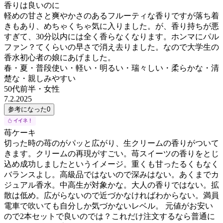
香りは良いのに
軽めの甘さと爽やかさのあるフルーティな香りですが落ち着
きもあり、めちゃくちゃ気に入りました。が、香り持ちが悪
すぎて、30分以内には全く香らなくなります。ホンマにパル
ファン？てくらいの早さで消え去りました。なので大学生の
香水初心者の娘にあげました。
春・夏・普段使い・軽い・明るい・瑞々しい・柔らかな・清
楚な・親しみやすい
50代前半
・
女性
7.2.2025
参考になった
0
苺ケーキ
切った時の苺のがパッと広がり、生クリームの香りがついて
きます。クリームの再現がすごい。苺スイーツの香りをとじ
込め成功しましたというイメージ。重くも甘ったるくもなく
バランスよし。高級品ではないので深みはない。あくまでカ
ジュアル香水。中高生が対象かな。大人の香りではない。拡
散は低め。広がらないので近づかなければわからない。満員
電車で吹いても自分しか気づかないレベル。 元値がお安い
ので2本セットで良いのでは？これだけ注文するなら普通に