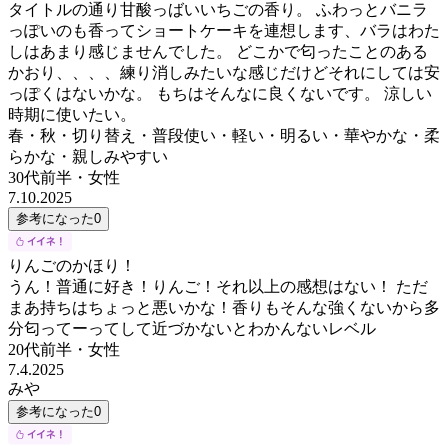
タイトルの通り甘酸っばいいちごの香り。 ふわっとバニラ
っぽいのも香ってショートケーキを連想します、バラはわた
しはあまり感じませんでした。 どこかで匂ったことのある
かおり、、、、練り消しみたいな感じだけどそれにしては安
っぽくはないかな。 もちはそんなに良くないです。 涼しい
時期に使いたい。
春・秋・切り替え・普段使い・軽い・明るい・華やかな・柔
らかな・親しみやすい
30代前半
・
女性
7.10.2025
参考になった
0
りんごのかほり！
うん！普通に好き！りんご！それ以上の感想はない！ ただ
まあ持ちはちょっと悪いかな！香りもそんな強くないから多
分匂ってーってして近づかないとわかんないレベル
20代前半
・
女性
7.4.2025
みや
参考になった
0