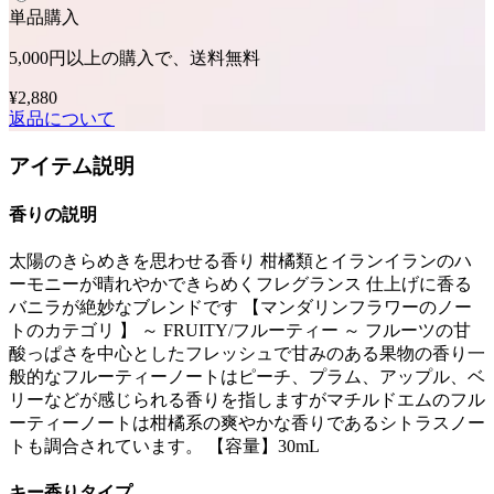
単品購入
5,000円以上の購入で、送料無料
¥2,880
返品について
アイテム説明
香りの説明
太陽のきらめきを思わせる香り 柑橘類とイランイランのハ
ーモニーが晴れやかできらめくフレグランス 仕上げに香る
バニラが絶妙なブレンドです 【マンダリンフラワーのノー
トのカテゴリ 】 ～ FRUITY/フルーティー ～ フルーツの甘
酸っぱさを中心としたフレッシュで甘みのある果物の香り一
般的なフルーティーノートはピーチ、プラム、アップル、ベ
リーなどが感じられる香りを指しますがマチルドエムのフル
ーティーノートは柑橘系の爽やかな香りであるシトラスノー
トも調合されています。 【容量】30mL
キー香りタイプ