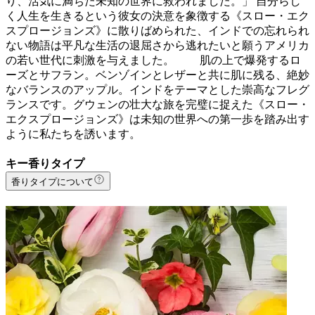
り、活気に満ちた未知の世界に救われました。」 自分らし
く人生を生きるという彼女の決意を象徴する《スロー・エク
スプロージョンズ》に散りばめられた、インドでの忘れられ
ない物語は平凡な生活の退屈さから逃れたいと願うアメリカ
の若い世代に刺激を与えました。 肌の上で爆発するロ
ーズとサフラン。ベンゾインとレザーと共に肌に残る、絶妙
なバランスのアップル。インドをテーマとした崇高なフレグ
ランスです。グウェンの壮大な旅を完璧に捉えた《スロー・
エクスプロージョンズ》は未知の世界への第一歩を踏み出す
ように私たちを誘います。
キー香りタイプ
香りタイプについて