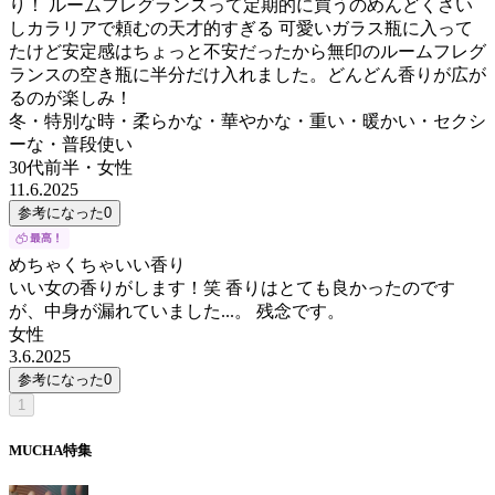
り！ ルームフレグランスって定期的に買うのめんどくさい
しカラリアで頼むの天才的すぎる 可愛いガラス瓶に入って
たけど安定感はちょっと不安だったから無印のルームフレグ
ランスの空き瓶に半分だけ入れました。どんどん香りが広が
るのが楽しみ！
冬・特別な時・柔らかな・華やかな・重い・暖かい・セクシ
ーな・普段使い
30代前半
・
女性
11.6.2025
参考になった
0
めちゃくちゃいい香り
いい女の香りがします！笑 香りはとても良かったのです
が、中身が漏れていました...。 残念です。
女性
3.6.2025
参考になった
0
1
MUCHA
特集