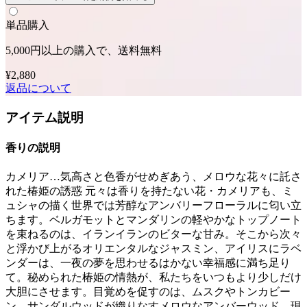
単品購入
5,000円以上の購入で、送料無料
¥2,880
返品について
アイテム説明
香りの説明
カメリア…気高さと色香がせめぎあう、メロウな花々に託さ
れた椿姫の誘惑 元々は香りを持たない花・カメリアも、ミ
ュシャの描く世界では芳醇なアンバリーフローラルに匂い立
ちます。ベルガモットとマンダリンの軽やかなトップノート
を束ねるのは、イランイランのビターな甘み。そこから次々
と浮かび上がるオリエンタルなジャスミン、アイリスにラベ
ンダーは、一夜の夢を思わせるはかない幸福感に満ち足り
て。秘められた椿姫の情熱が、私たちをいつもより少しだけ
大胆にさせます。目覚めを促すのは、ムスクやトンカビー
ン、サンダルウッドが織りなすメロウなアンバーウッド。現