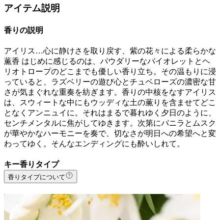
アイテム説明
香りの説明
アイリス…心に静けさを取り戻す、紫の花々による柔らかな
薫香 はじめに感じるのは、パウダリーなバイオレットとヘ
リオトロープのどこまでも優しい香り立ち。その温もりに浸
っていると、ラズベリーの遊び心とチュベローズの濃密な甘
さが気まぐれな重奏を紡ぎます。香りの中核をなすアイリス
は、スウィートな中にもウッディな土の薫りを含ませてどこ
となくアンニュイに。それはまるで暮れゆく夕日のように、
センチメンタルに焦がしてゆきます。次第にバニラとムスク
が華やかなハーモニーを奏で、切なさが明日への希望へと変
わってゆく。そんなエンディングにも酔いしれて。
キー香りタイプ
香りタイプについて