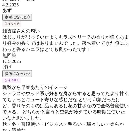
4.2.2025
あず
参考になった
0
雑貨屋さんの匂い
はじまりが思っていたよりもラズベリー？の香りが強くあま
り好みの香りではありませんでした。落ち着いてきた頃にふ
わっと香るバニラはとても良かったです！
無回答
1.15.2025
げげ
参考になった
0
晩秋から早春あたりのイメージ
シトラスやウッド系が好きな身からすると思ってたより甘く
てちょっとキュート寄りな感じだな という印象だったけ
ど、香りそのものは品もあるし花の甘さなので全然普段使い
できる。 どちらかと言うと空気が冷えている時期に使いた
いなと思いました。
秋・冬・普段使い・ビジネス・明るい・瑞々しい・柔らか
な・清楚な