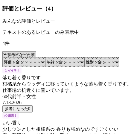
評価とレビュー（
4
）
みんなの評価とレビュー
テキストのあるレビューのみ表示中
4件
落ち着く香りです
柑橘系からウッディに移っていくような落ち着く香りです。
仕事場の机近くに置いています。
60代前半
・
女性
7.13.2026
参考になった
0
いい香り
少しツンとした柑橘系🍊 香りも強めなのですごくいい