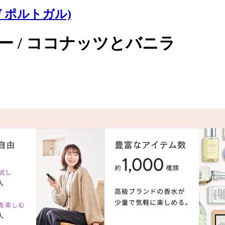
ス デ ポルトガル)
 / ココナッツとバニラ