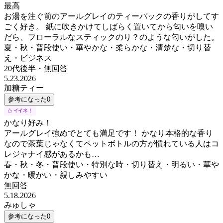
最高
お湯を注ぐ前のアールグレイのティーパックの香りがしてす
ごく好き。 紙に吹きかけてしばらく置いてから匂いを嗅い
だら、フローラルなスティックのり？のような匂いがした。
夏・秋・普段使い・華やかな・柔らかな・清楚な・切り替
え・ビジネス
20代後半
・
無回答
5.23.2026
加糖ティー
参考になった
0
かなり好み！
アールグレイ強めでとても満足です！ かなり本格的な香り
なので茶葉じゃなくてペットボトルの方が慣れている人はコ
レジャナイ感があるかも…
春・秋・冬・普段使い・特別な時・切り替え・明るい・華や
かな・暖かい・親しみやすい
無回答
5.18.2026
みゅしゃ
参考になった
0