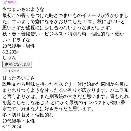
さつまいものような
最初この香りをつけた時さつまいものイメージが浮かびまし
た。甘いようで癖になるかおりでした！ 春、秋にはいいと
思いますが盛夏には少し合わないようなきがします。
秋・春・普段使い・ビジネス・特別な時・個性的な・暖か
い・ドライな
20代後半
・
男性
8.2.2024
しゅん
参考になった
0
甘ったるい甘さ
説明文から興味を持った香水です。付け始めた瞬間から鼻に
まとわりつくような甘ったるい香りが広がります。バニラ系
と言うよりかは、また別系統の甘さだと思います。胃もたれ
を起こしそうな感じ？ とにかく最初のインパクトが強い香
水です。好きな人は好きそうだと思います。
冬・切り替え・個性的な
20代後半
・
女性
6.12.2024