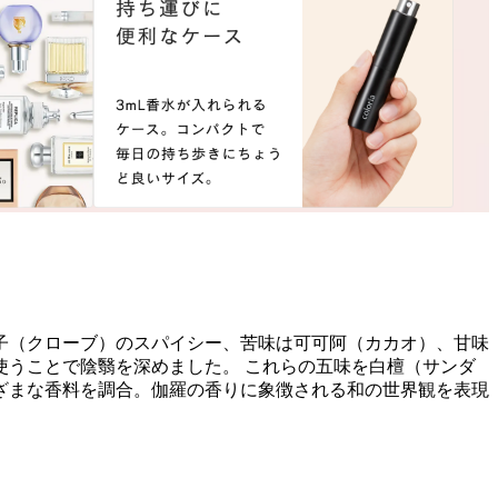
子（クローブ）のスパイシー、苦味は可可阿（カカオ）、甘味
うことで陰翳を深めました。 これらの五味を白檀（サンダ
ざまな香料を調合。伽羅の香りに象徴される和の世界観を表現