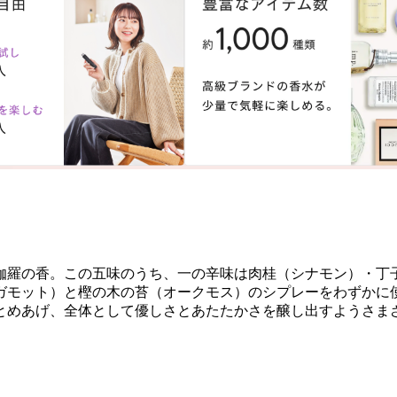
伽羅の香。この五味のうち、一の辛味は肉桂（シナモン）・丁
ガモット）と樫の木の苔（オークモス）のシプレーをわずかに使
とめあげ、全体として優しさとあたたかさを醸し出すようさま