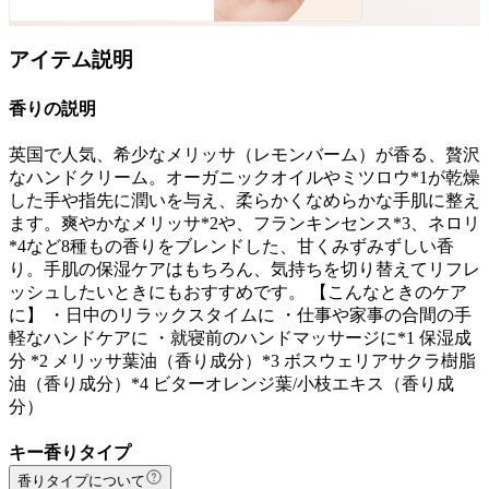
アイテム説明
香りの説明
英国で人気、希少なメリッサ（レモンバーム）が香る、贅沢
なハンドクリーム。オーガニックオイルやミツロウ*1が乾燥
した手や指先に潤いを与え、柔らかくなめらかな手肌に整え
ます。爽やかなメリッサ*2や、フランキンセンス*3、ネロリ
*4など8種もの香りをブレンドした、甘くみずみずしい香
り。手肌の保湿ケアはもちろん、気持ちを切り替えてリフレ
ッシュしたいときにもおすすめです。 【こんなときのケア
に】 ・日中のリラックスタイムに ・仕事や家事の合間の手
軽なハンドケアに ・就寝前のハンドマッサージに*1 保湿成
分 *2 メリッサ葉油（香り成分）*3 ボスウェリアサクラ樹脂
油（香り成分）*4 ビターオレンジ葉/小枝エキス（香り成
分）
キー香りタイプ
香りタイプについて