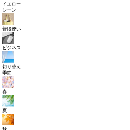
イエロー
シーン
普段使い
ビジネス
切り替え
季節
春
夏
秋