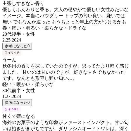
主張しすぎない香り
優しくふんわりと香る。大人の穏やかで優しい女性みたいな
イメージ。本当にパウダリー トップの匂い良い、嫌いでは
無い でもなんか違った もうちょっと年上の方がつけるかも
春・軽い・明るい・柔らかな・ドライな
20代後半
・
女性
2.25.2024
参考になった
0
うーん
秋冬用の香りを探していたのですが、思ってたより軽く感じ
ました。 甘いのは甘いのですが、好きな甘さでもなかった
です。なんとも形容し難い匂い…。
軽い・暖かい・柔らかな
30代前半
・
女性
1.27.2024
参考になった
0
甘くて癖になる
海外のお菓子のような印象がファーストインパクト。甘い匂
いは飽きがきがちですが、ダリッシムオードトワレは、深く