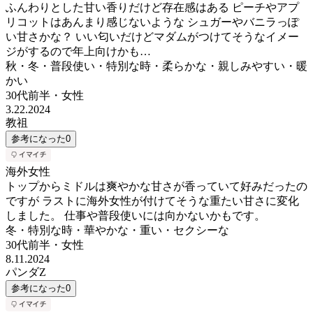
ふんわりとした甘い香りだけど存在感はある ピーチやアプ
リコットはあんまり感じないような シュガーやバニラっぽ
い甘さかな？ いい匂いだけどマダムがつけてそうなイメー
ジがするので年上向けかも…
秋・冬・普段使い・特別な時・柔らかな・親しみやすい・暖
かい
30代前半
・
女性
3.22.2024
教祖
参考になった
0
海外女性
トップからミドルは爽やかな甘さが香っていて好みだったの
ですが ラストに海外女性が付けてそうな重たい甘さに変化
しました。 仕事や普段使いには向かないかもです。
冬・特別な時・華やかな・重い・セクシーな
30代前半
・
女性
8.11.2024
パンダZ
参考になった
0