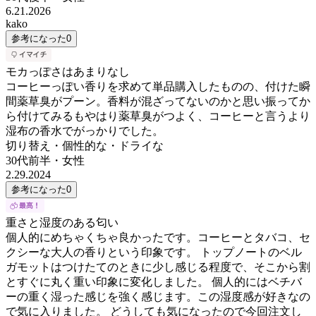
6.21.2026
kako
参考になった
0
モカっぽさはあまりなし
コーヒーっぽい香りを求めて単品購入したものの、付けた瞬
間薬草臭がプーン。香料が混ざってないのかと思い振ってか
ら付けてみるもやはり薬草臭がつよく、コーヒーと言うより
湿布の香水でがっかりでした。
切り替え・個性的な・ドライな
30代前半
・
女性
2.29.2024
参考になった
0
重さと湿度のある匂い
個人的にめちゃくちゃ良かったです。コーヒーとタバコ、セ
クシーな大人の香りという印象です。 トップノートのベル
ガモットはつけたてのときに少し感じる程度で、そこから割
とすぐに丸く重い印象に変化しました。 個人的にはベチバ
ーの重く湿った感じを強く感じます。この湿度感が好きなの
で気に入りました。 どうしても気になったので今回注文し