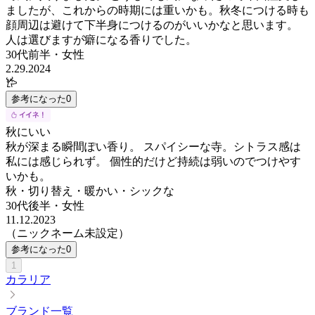
ましたが、これからの時期には重いかも。秋冬につける時も
顔周辺は避けて下半身につけるのがいいかなと思います。
人は選びますが癖になる香りでした。
30代前半
・
女性
2.29.2024
𐂂
参考になった
0
秋にいい
秋が深まる瞬間ぽい香り。 スパイシーな寺。シトラス感は
私には感じられず。 個性的だけど持続は弱いのでつけやす
いかも。
秋・切り替え・暖かい・シックな
30代後半
・
女性
11.12.2023
（ニックネーム未設定）
参考になった
0
1
カラリア
ブランド一覧