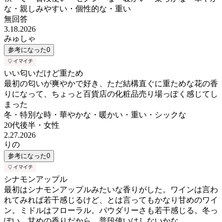
な・親しみやすい・個性的な・重い
無回答
3.18.2026
みゅしゃ
参考になった
0
いい匂いだけど重ため
最初の匂いが爽やかで好き、ただ結構直ぐに重ためな花の香
りになって、ちょっと百貨店の化粧品売り場っぽく感じてし
まった
冬・特別な時・華やかな・暖かい・重い・シックな
20代後半
・
女性
2.27.2026
りの
参考になった
0
シナモンアップル
最初はシナモンアップルみたいな香りがした。ワインは言わ
れてみれば若干感じるけど、とは言ってもかなり甘めのワイ
ン。ミドルはフローラル。パウダリーさも若干感じる。冬っ
ぽい。甘めの香りだから、普段使いはしないかな。