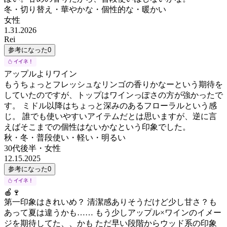
冬・切り替え・華やかな・個性的な・暖かい
女性
1.31.2026
Rei
参考になった
0
アップルよりワイン
もうちょっとフレッシュなリンゴの香りかなーという期待を
していたのですが、トップはワインっぽさの方が強かったで
す。 ミドル以降はちょっと深みのあるフローラルという感
じ。 誰でも使いやすいアイテムだとは思いますが、逆に言
えばそこまでの個性はないかなという印象でした。
秋・冬・普段使い・軽い・明るい
30代後半
・
女性
12.15.2025
参考になった
0
🍎🍷
第一印象はきれいめ？ 清潔感ありそうだけど少し甘さ？も
あって夏は違うかも…… もう少しアップル×ワインのイメー
ジを期待してた、、かも ただ早い段階からウッド系の印象