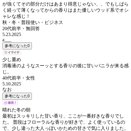
が強くてその部分だけはあまり得意じゃない、、でもしばら
く経って薄くなってからの香りはまた優しいウッド系でオシ
ャレな感じ！
秋・冬・普段使い・ビジネス
20代前半
・
無回答
5.23.2025
a___
参考になった
0
少し重め
消毒液のようなスーッとする香りの後に甘いバニラが来る感
じ。
40代前半
・
女性
5.10.2025
なお
参考になった
0
晴れた冬の朝
最初はスッキリした甘い香り、ここが一番好きな香りでし
た。 普段はフローラルな香りが好きで、よく使っているの
で、少し違った大人っぽいかための甘さで気に入りました。