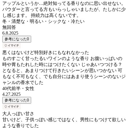
アップルというか…絶対知ってる香りなのに思い出せない。
パウダーと言ってる方もいらっしゃいましたが、たしかに少
し感じます。 持続力は高くないです。
冬・清楚な・明るい・シックな・冷たい
無回答
6.8.2025
参考になった
0
悪くはないけど特別好きにもなれなかった
ものすごく甘ったるいワインのような香り お腹いっぱいの
時や胃もたれした時にはつけたくない じゃあいつつける？
となると、あまりつけて行きたいシーンが思いつかない 可
もなく不可もなく、でも自分にはあまり使うシーンのないジ
ャンルの香水でした
40代前半
・
女性
4.27.2025
参考になった
0
大人っぽい甘さ
甘いけど、子供っぽい感じではなく、男性にもつけて欲しい
ような香りでした