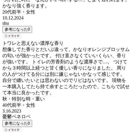
かなり強く香ります。
20代前半
・
女性
10.12.2024
shu
参考になった
0
トワレと思えない濃厚な香り
想像してた香りとだいぶ違って、かなりオレンジブロッサム
の匂いが強かったです。 付け直さなくていいくらい、香り
が強いです。 トイレの芳香剤のような濃厚さで…。 つけて
から３時間以上経つと甘く優しい香りになりました。 周り
の人がつけてる分には別に嫌じゃないかなって感じです。
自分で纏いたいとは思わないのでリピはないです。 現物を
一本購入してたら持て余すところだったので、こちらで試せ
て本当に良かったです。
秋・特別な時・重い
40代前半
・
女性
3.16.2023
憂鬱ペネロペ
参考になった
0