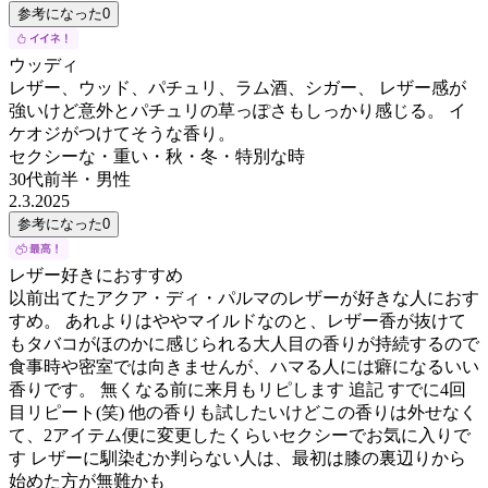
参考になった
0
ウッディ
レザー、ウッド、パチュリ、ラム酒、シガー、 レザー感が
強いけど意外とパチュリの草っぽさもしっかり感じる。 イ
ケオジがつけてそうな香り。
セクシーな・重い・秋・冬・特別な時
30代前半
・
男性
2.3.2025
参考になった
0
レザー好きにおすすめ
以前出てたアクア・ディ・パルマのレザーが好きな人におす
すめ。 あれよりはややマイルドなのと、レザー香が抜けて
もタバコがほのかに感じられる大人目の香りが持続するので
食事時や密室では向きませんが、ハマる人には癖になるいい
香りです。 無くなる前に来月もリピします 追記 すでに4回
目リピート(笑) 他の香りも試したいけどこの香りは外せなく
て、2アイテム便に変更したくらいセクシーでお気に入りで
す レザーに馴染むか判らない人は、最初は膝の裏辺りから
始めた方が無難かも