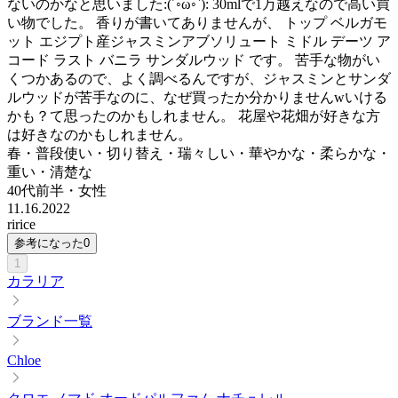
ないのかなと思いました:(´◦ω◦`): 30mlで1万越えなので高い買
い物でした。 香りが書いてありませんが、 トップ ベルガモ
ット エジプト産ジャスミンアブソリュート ミドル デーツ ア
コード ラスト バニラ サンダルウッド です。 苦手な物がい
くつかあるので、よく調べるんですが、ジャスミンとサンダ
ルウッドが苦手なのに、なぜ買ったか分かりませんwいける
かも？て思ったのかもしれません。 花屋や花畑が好きな方
は好きなのかもしれません。
春・普段使い・切り替え・瑞々しい・華やかな・柔らかな・
重い・清楚な
40代前半
・
女性
11.16.2022
ririce
参考になった
0
1
カラリア
ブランド一覧
Chloe