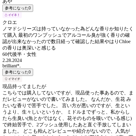
あや
参考になった
0
クロエ
ノマドシリーズは持っていなかった為どんな香りか知りたく
て購入 最初のワンプッシュでアルコール臭が強く香りの確
認が出来なかったので数日経って確認した結果やはりChloe
の香りは奥深いと感じる
60代後半
・
女性
2.28.2024
brilliant*.
参考になった
0
現品持ってましたが
こちらでは購入してないですが、現品使った事あるので、ま
だレビューがないので書いてみました。 なんだか、生花 み
たいな香りで苦手でした。 言い方が悪いのですが、生とい
うより、生々しいというか、 ミドルまでずっと、私からし
たら生臭い(魚とかではなく、花そのものを嗅いでいる感じ)
で終始苦手で、2プッシュ使用したあと直ぐ手放してしまい
ました。 どこも殆んどレビューや紹介がないので、人気が