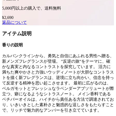
5,000円以上の購入で、送料無料
¥2,690
返品について
アイテム説明
香りの説明
カルバンクラインから、勇気と自信にあふれる男性へ贈る、
新メンズフレグランスが登場。 “反逆の旅“をテーマに、確
かな真実と内なるコントラストを探究しています。 活力に
満ちた爽やかさと力強いウッディノートが大胆なコントラス
トを描く新フレグランスは、逆境に立ち向かい、信念を持っ
て反逆する精神を思い起こさせます。 最初に広がるのは、
ベルガモットとフレッシュなラベンダーアブソリュートが際
立つ、癖になるようなシトラスノート。 メイン香料である
ベチバーオイルは、ハイチから責任ある方法で調達されてお
り、いきいきとした素朴さと魅惑的な逞しさをもたらすこと
で、リッチで魅力的なアンバーを引き立てています。