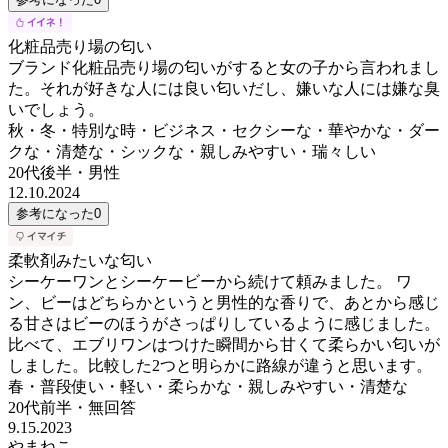
化粧品売り場の匂い
ブランド化粧品売り場の匂いがすると女の子から言われまし
た。それが好きな人には良い匂いだし、嫌いな人には嫌な臭
いでしょう。
秋・冬・特別な時・ビジネス・セクシーな・華やかな・ダー
クな・清楚な・シックな・親しみやすい・瑞々しい
20代後半
・
男性
12.10.2024
参考になった
0
柔軟剤みたいな匂い
シーケーワンとシーケービーから続けて頼みました。 ワ
ン、ビーはどちらかというと男性的な香りで、あとから感じ
る甘さはビーのほうがさっぱりしているように感じました。
比べて、エブリワンはつけた瞬間から甘くて柔らかい匂いが
しました。比較した2つと明らかに路線が違うと思います。
春・普段使い・軽い・柔らかな・親しみやすい・清楚な
20代前半
・
無回答
9.15.2023
やまねこ