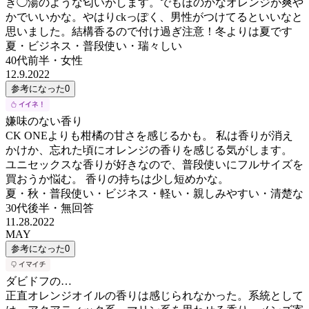
き◯湯のような匂いがします。でもほのかなオレンジが爽や
かでいいかな。やはりckっぽく、男性がつけてるといいなと
思いました。結構香るので付け過ぎ注意！冬よりは夏です
夏・ビジネス・普段使い・瑞々しい
40代前半
・
女性
12.9.2022
参考になった
0
嫌味のない香り
CK ONEよりも柑橘の甘さを感じるかも。 私は香りが消え
かけか、忘れた頃にオレンジの香りを感じる気がします。
ユニセックスな香りが好きなので、普段使いにフルサイズを
買おうか悩む。 香りの持ちは少し短めかな。
夏・秋・普段使い・ビジネス・軽い・親しみやすい・清楚な
30代後半
・
無回答
11.28.2022
MAY
参考になった
0
ダビドフの…
正直オレンジオイルの香りは感じられなかった。系統として