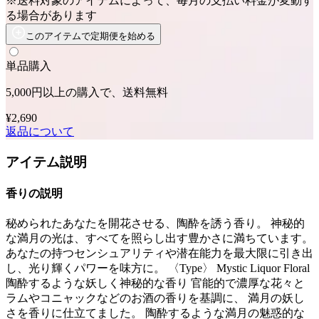
※送料対象のアイテムによって、毎月の支払い料金が変動す
る場合があります
このアイテムで定期便を始める
単品購入
5,000円以上の購入で、送料無料
¥2,690
返品について
アイテム説明
香りの説明
秘められたあなたを開花させる、陶酔を誘う香り。 神秘的
な満月の光は、すべてを照らし出す豊かさに満ちています。
あなたの持つセンシュアリティや潜在能力を最大限に引き出
し、光り輝くパワーを味方に。 〈Type〉 Mystic Liquor Floral
陶酔するような妖しく神秘的な香り 官能的で濃厚な花々と
ラムやコニャックなどのお酒の香りを基調に、 満月の妖し
さを香りに仕立てました。 陶酔するような満月の魅惑的な