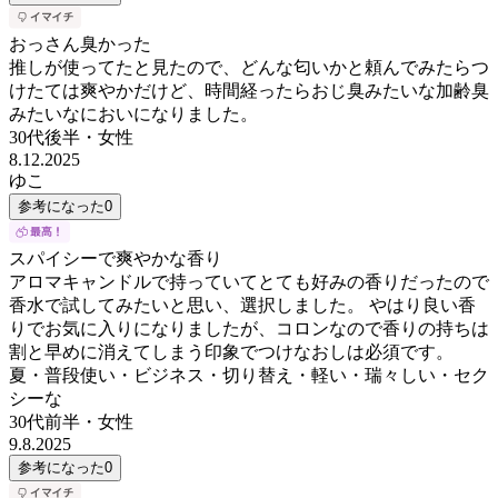
おっさん臭かった
推しが使ってたと見たので、どんな匂いかと頼んでみたらつ
けたては爽やかだけど、時間経ったらおじ臭みたいな加齢臭
みたいなにおいになりました。
30代後半
・
女性
8.12.2025
ゆこ
参考になった
0
スパイシーで爽やかな香り
アロマキャンドルで持っていてとても好みの香りだったので
香水で試してみたいと思い、選択しました。 やはり良い香
りでお気に入りになりましたが、コロンなので香りの持ちは
割と早めに消えてしまう印象でつけなおしは必須です。
夏・普段使い・ビジネス・切り替え・軽い・瑞々しい・セク
シーな
30代前半
・
女性
9.8.2025
参考になった
0