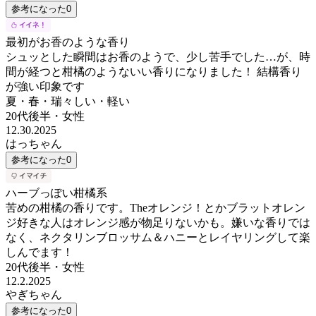
参考になった
0
最初がお香のような香り
シュッとした瞬間はお香のようで、少し苦手でした…が、時
間が経つと柑橘のようないい香りになりました！ 結構香り
が強い印象です
夏・春・瑞々しい・軽い
20代後半
・
女性
12.30.2025
はっちゃん
参考になった
0
ハーブっぽい柑橘系
苦めの柑橘の香りです。Theオレンジ！とかブラットオレン
ジ好きな人はオレンジ感が物足りないかも。嫌いな香りでは
なく、ネクタリンブロッサム＆ハニーとレイヤリングして楽
しんでます！
20代後半
・
女性
12.2.2025
やぎちゃん
参考になった
0