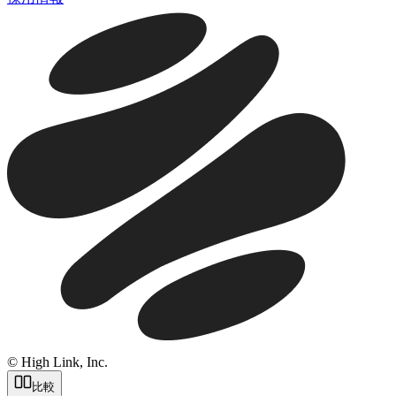
© High Link, Inc.
比較