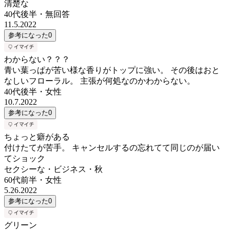
清楚な
40代後半
・
無回答
11.5.2022
参考になった
0
わからない？？？
青い葉っぱが苦い様な香りがトップに強い。 その後はおと
なしいフローラル。 主張が何処なのかわからない。
40代後半
・
女性
10.7.2022
参考になった
0
ちょっと癖がある
付けたてが苦手。 キャンセルするの忘れてて同じのが届い
てショック
セクシーな・ビジネス・秋
60代前半
・
女性
5.26.2022
参考になった
0
グリーン