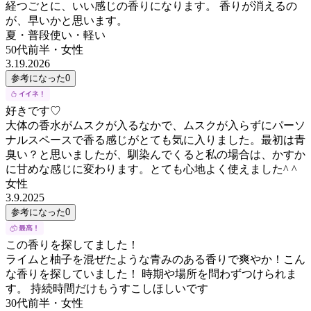
経つごとに、いい感じの香りになります。 香りが消えるの
が、早いかと思います。
夏・普段使い・軽い
50代前半
・
女性
3.19.2026
参考になった
0
好きです♡
大体の香水がムスクが入るなかで、ムスクが入らずにパーソ
ナルスペースで香る感じがとても気に入りました。最初は青
臭い？と思いましたが、馴染んでくると私の場合は、かすか
に甘めな感じに変わります。とても心地よく使えました^ ^
女性
3.9.2025
参考になった
0
この香りを探してました！
ライムと柚子を混ぜたような青みのある香りで爽やか！こん
な香りを探していました！ 時期や場所を問わずつけられま
す。 持続時間だけもうすこしほしいです
30代前半
・
女性