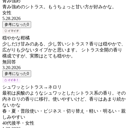
青み強め
青み強めのシトラス。もうちょっと甘い方が好みかな。
女性
5.28.2026
参考になった
0
穏やかな柑橘
少しだけ甘みのある、少し苦いシトラス？香りは穏やかで、
広がりも少ないタイプかと思います。 シトラス全開の香り
構成ですが、実際はとても穏やか。
無回答
3.20.2026
参考になった
0
シュワッとシトラス→ネロリ
最初は炭酸のようなシュワッとしたシトラス系の香り。その
内ネロリの香りに移行。使いやすいけど、香りはあまり続か
ないかな
春・夏・普段使い・ビジネス・切り替え・軽い・明るい・親
しみやすい
40代後半
・
女性