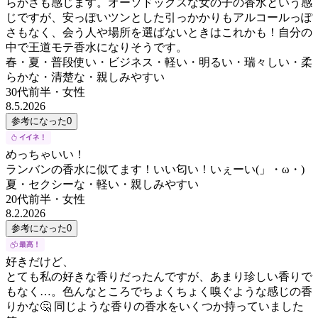
らかさも感じます。オーソドックスな女の子の香水という感
じですが、安っぽいツンとした引っかかりもアルコールっぽ
さもなく、会う人や場所を選ばないときはこれかも！自分の
中で王道モテ香水になりそうです。
春・夏・普段使い・ビジネス・軽い・明るい・瑞々しい・柔
らかな・清楚な・親しみやすい
30代前半
・
女性
8.5.2026
参考になった
0
めっちゃいい！
ランバンの香水に似てます！いい匂い！いぇーい(」・ω・)
夏・セクシーな・軽い・親しみやすい
20代前半
・
女性
8.2.2026
参考になった
0
好きだけど、
とても私の好きな香りだったんですが、あまり珍しい香りで
もなく…。色んなところでちょくちょく嗅ぐような感じの香
りかな🤔 同じような香りの香水をいくつか持っていました