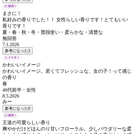
まさに！
私好みの香りでした！！ 女性らしい香りです！とてもいい
香りです！
夏・春・秋・冬・普段使い・柔らかな・清楚な
無回答
7.1.2026
参考になった
1
かわいいイメージ
かわいいイメージ。若くてフレッシュな、女の子！って感じ
の香り
春
40代前半
・
女性
8.5.2026
みー
参考になった
0
王道の可愛らしい香り
爽やかだけどほんのり甘いフローラル。少しパウダリーな柔