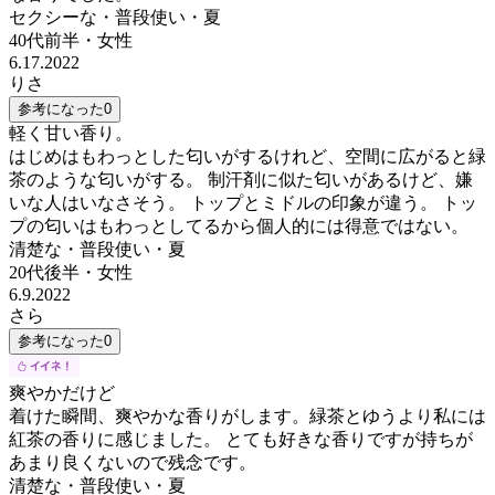
セクシーな・普段使い・夏
40代前半
・
女性
6.17.2022
りさ
参考になった
0
軽く甘い香り。
はじめはもわっとした匂いがするけれど、空間に広がると緑
茶のような匂いがする。 制汗剤に似た匂いがあるけど、嫌
いな人はいなさそう。 トップとミドルの印象が違う。 トッ
プの匂いはもわっとしてるから個人的には得意ではない。
清楚な・普段使い・夏
20代後半
・
女性
6.9.2022
さら
参考になった
0
爽やかだけど
着けた瞬間、爽やかな香りがします。緑茶とゆうより私には
紅茶の香りに感じました。 とても好きな香りですが持ちが
あまり良くないので残念です。
清楚な・普段使い・夏