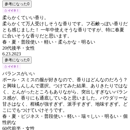
参考になった
0
柔らかくていい香り。
柔らかくて万人受けしそうな香りです。フ石鹸っぽい香りだ
とも感じました！ 一年中使えそうな香りですが、特に春夏
に合いそうな香りだと思います。
春・夏・普段使い・軽い・柔らかな・明るい
20代後半
・
女性
6.23.2023
参考になった
0
バランスがいい
ポール・スミスの服が好きなので、香りはどんなのだろう？
と興味しんしんで選択。つけてみた結果、ありきたりではな
く、とんがったところもありながら、突出しすぎないバラン
ス感が、香りにも通底していると思いました。パウダリーな
甘さはなく、柑橘が強すぎず、派手すぎず、地味すぎず。ど
こにでもつけていけそうです。
春・夏・ビジネス・普段使い・軽い・瑞々しい・明るい・個
性的な
60代前半
・
女性