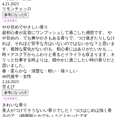
4.21.2023
リモンチェッロ
参考になった
0
やや甘めでやさしい香り
超初心者が足首にワンプッシュして過ごした感想です。 や
や甘めの、でも爽やかさもある香りで、つけ過ぎたりしなけ
れば、それほど苦手な方はいないのではないかな？と思いま
す。複雑な変化がないのも、初心者にはありがたいかも…。
時々デスク下からふわりと香るとイライラも収まります。キ
リッと仕事する時よりは、穏やかに過ごしたい時の香りだと
思いました。
春・柔らかな・清楚な・軽い・瑞々しい
40代後半
・
女性
2.24.2023
甘えび
参考になった
0
きれいな香り
美人がつけてそうないい香りでした！ つけはじめは強く香
るので、1時間前とかでちょうどよかったです