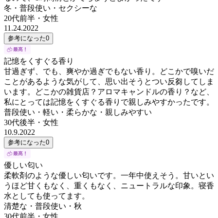
冬・普段使い・セクシーな
20代前半
・
女性
11.24.2022
参考になった
0
記憶をくすぐる香り
甘過ぎず、でも、爽やか過ぎでもない香り。どこかで嗅いだ
ことがあるような気がして、思い出そうとつい反芻してしま
います。どこかの雑貨店？アロマキャンドルの香り？など、
私にとっては記憶をくすぐる香りで親しみやすかったです。
普段使い・軽い・柔らかな・親しみやすい
30代後半
・
女性
10.9.2022
参考になった
0
優しい匂い
柔軟剤のような優しい匂いです。一年中使えそう。甘いとい
うほど甘くもなく、重くもなく、ニュートラルな印象。寝香
水としても使ってます。
清楚な・普段使い・秋
30代前半
・
女性