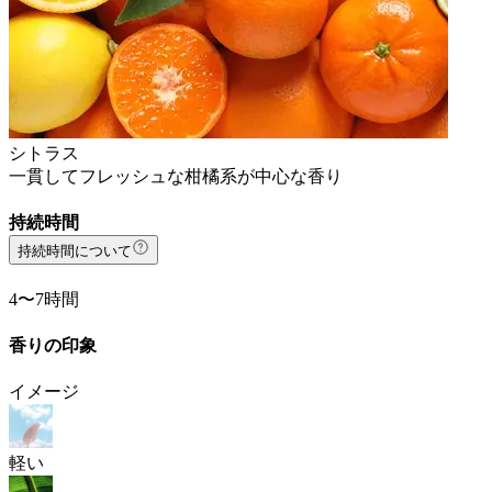
シトラス
一貫してフレッシュな柑橘系が中心な香り
持続時間
持続時間について
4〜7時間
香りの印象
イメージ
軽い