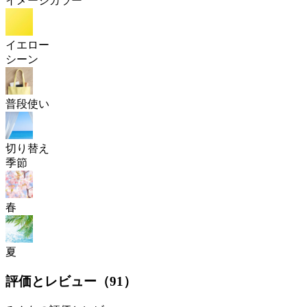
イメージカラー
イエロー
シーン
普段使い
切り替え
季節
春
夏
評価とレビュー（
91
）