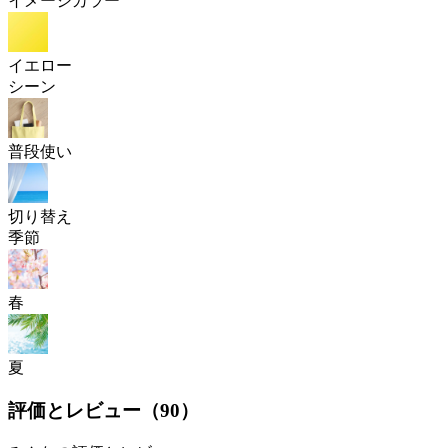
イメージカラー
イエロー
シーン
普段使い
切り替え
季節
春
夏
評価とレビュー（
90
）